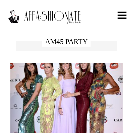
Search for:
AM45 PARTY
HOME
FASHION
OUTFIT
BEAUTY
TRAVEL
PARTIES