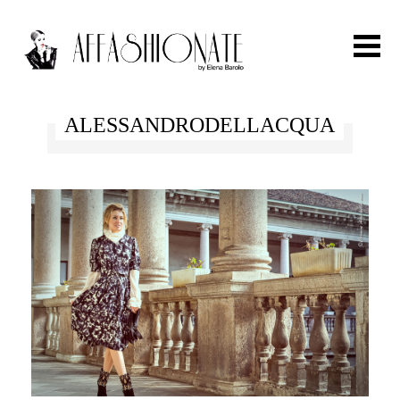
Search for:
ALESSANDRODELLACQUA
HOME
FASHION
OUTFIT
BEAUTY
TRAVEL
PARTIES