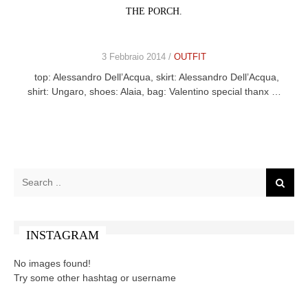
THE PORCH.
CELEB
VIDEO
3 Febbraio 2014 /
OUTFIT
top: Alessandro Dell’Acqua, skirt: Alessandro Dell’Acqua,
PRESS
shirt: Ungaro, shoes: Alaia, bag: Valentino special thanx …
CONTACT
ABOUT
ARCHIVES
CONTACT
HOME
INSTAGRAM
No images found!
Try some other hashtag or username