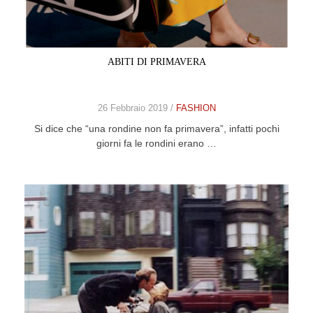
CELEB
VIDEO
ABITI DI PRIMAVERA
PRESS
26 Febbraio 2019 /
FASHION
CONTACT
Si dice che “una rondine non fa primavera”, infatti pochi
giorni fa le rondini erano …
ABOUT
ARCHIVES
CONTACT
HOME