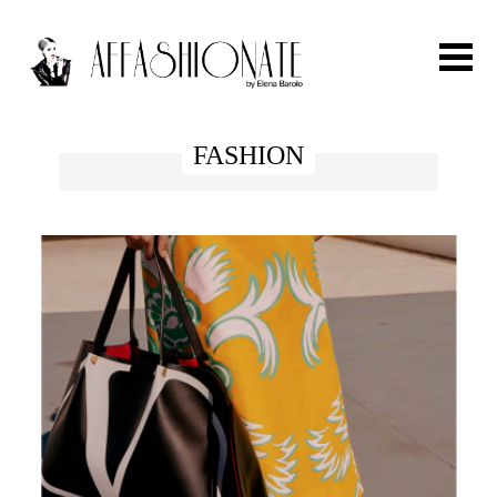
Search for:
FASHION
HOME
FASHION
OUTFIT
BEAUTY
TRAVEL
PARTIES