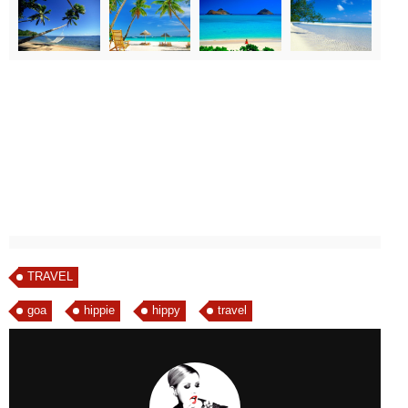
TRAVEL
goa
hippie
hippy
travel