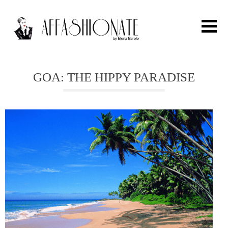
Search for:
GOA: THE HIPPY PARADISE
HOME
FASHION
OUTFIT
BEAUTY
TRAVEL
PARTIES