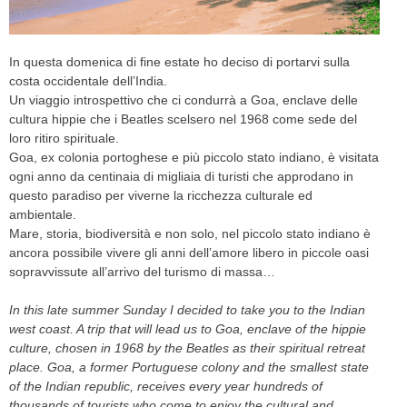
CELEB
In questa domenica di fine estate ho deciso di portarvi sulla
VIDEO
costa occidentale dell’India.
Un viaggio introspettivo che ci condurrà a Goa, enclave delle
PRESS
cultura hippie che i Beatles scelsero nel 1968 come sede del
loro ritiro spirituale.
CONTACT
Goa, ex colonia portoghese e più piccolo stato indiano, è visitata
ogni anno da centinaia di migliaia di turisti che approdano in
questo paradiso per viverne la ricchezza culturale ed
ambientale.
ABOUT
Mare, storia, biodiversità e non solo, nel piccolo stato indiano è
ARCHIVES
ancora possibile vivere gli anni dell’amore libero in piccole oasi
CONTACT
sopravvissute all’arrivo del turismo di massa…
HOME
In this late summer Sunday I decided to take you to the Indian
west coast. A trip that will lead us to Goa, enclave of the hippie
culture, chosen in 1968 by the Beatles as their spiritual retreat
place. Goa, a former Portuguese colony and the smallest state
of the Indian republic, receives every year hundreds of
thousands of tourists who come to enjoy the cultural and