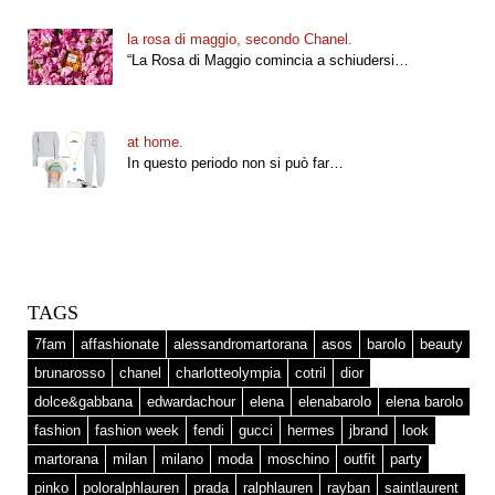
la rosa di maggio, secondo Chanel.
“La Rosa di Maggio comincia a schiudersi…
at home.
In questo periodo non si può far…
TAGS
7fam
affashionate
alessandromartorana
asos
barolo
beauty
brunarosso
chanel
charlotteolympia
cotril
dior
dolce&gabbana
edwardachour
elena
elenabarolo
elena barolo
fashion
fashion week
fendi
gucci
hermes
jbrand
look
martorana
milan
milano
moda
moschino
outfit
party
pinko
poloralphlauren
prada
ralphlauren
rayban
saintlaurent