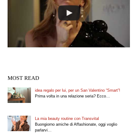
MOST READ
idea regalo per lui, per un San Valentino “Smart”!
Prima volta in una relazione seria? Ecco…
La mia beauty routine con Transvital
Buongiorno amiche di Affashionate, oggi voglio
parlarvi…